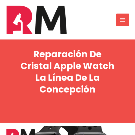
Reparación De
Cristal Apple Watch
La Línea De La
Concepción