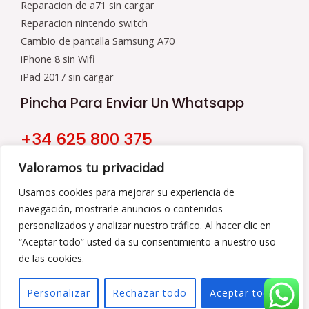
Reparacion de a71 sin cargar
Reparacion nintendo switch
Cambio de pantalla Samsung A70
iPhone 8 sin Wifi
iPad 2017 sin cargar
Pincha Para Enviar Un Whatsapp
+34 625 800 375
Nuestro Horario
Valoramos tu privacidad
9:00 a 16:00
Usamos cookies para mejorar su experiencia de
navegación, mostrarle anuncios o contenidos
De Lunes a Viernes
personalizados y analizar nuestro tráfico. Al hacer clic en
“Aceptar todo” usted da su consentimiento a nuestro uso
de las cookies.
Copyright © 2026 Reparamoviles | Powered by Reparamoviles
Personalizar
Rechazar todo
Aceptar todo