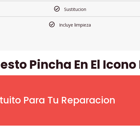
Sustitucion
Incluye limpieza
esto Pincha En El Icon
tuito Para Tu Reparacion