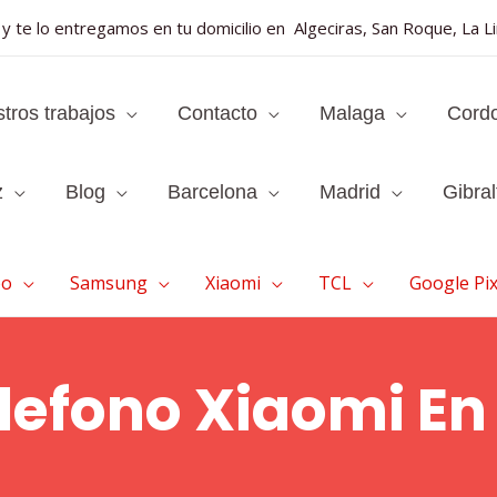
y te lo entregamos en tu domicilio en Algeciras, San Roque, La L
tros trabajos
Contacto
Malaga
Cord
z
Blog
Barcelona
Madrid
Gibral
po
Samsung
Xiaomi
TCL
Google Pix
lefono Xiaomi En 